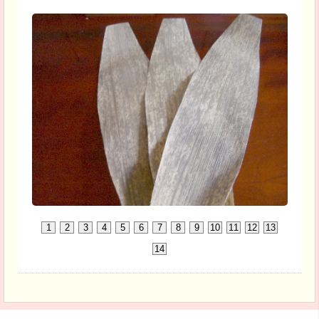
1
2
3
4
5
6
7
8
9
10
11
12
13
14