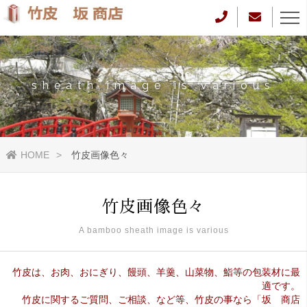
sheath image is various
HOME
竹皮画像色々
竹皮画像色々
A bamboo sheath image is various
竹皮は、お肉、おにぎり、饅頭、羊羹、山菜物、鮨等の包装材に最
適です。
竹皮に関するご質問、ご相談、など等、竹皮の事なら「坂 商店