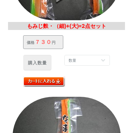
もみじ麩・（細)+(大)=2点セット
７３０
価格
円
購入数量