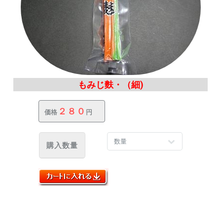
もみじ麩・（細)
２８０
価格
円
購入数量