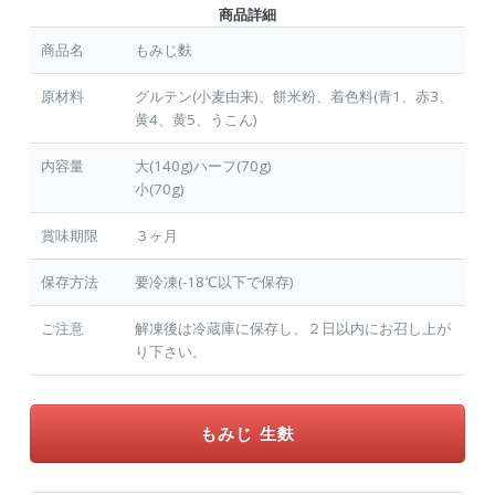
商品詳細
商品名
もみじ麩
原材料
グルテン(小麦由来)、餅米粉、着色料(青1、赤3、
黄4、黄5、うこん)
内容量
大(140g)ハーフ(70g)
小(70g)
賞味期限
３ヶ月
保存方法
要冷凍(-18℃以下で保存)
ご注意
解凍後は冷蔵庫に保存し、２日以内にお召し上が
り下さい。
もみじ 生麩