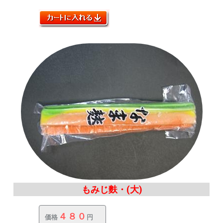
もみじ麩・(大)
４８０
価格
円