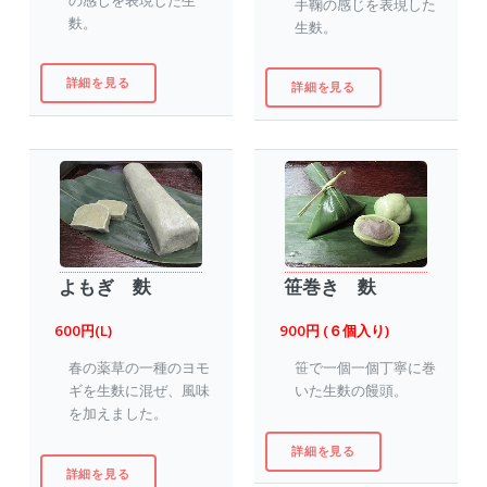
手鞠の感じを表現した
麩。
生麩。
詳細を見る
詳細を見る
よもぎ 麩
笹巻き 麩
600円(L)
900円 (６個入り)
春の薬草の一種のヨモ
笹で一個一個丁寧に巻
ギを生麩に混ぜ、風味
いた生麩の饅頭。
を加えました。
詳細を見る
詳細を見る