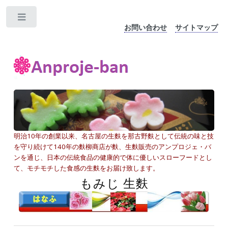
Toggle
お問い合わせ
サイトマップ
明治10年の創業以来、名古屋の生麩を那古野麩として伝統の味と技
を守り続けて140年の麩柳商店が麩、生麩販売のアンプロジェ・バ
ンを通じ、日本の伝統食品の健康的で体に優しいスローフードとし
て、モチモチした食感の生麩をお届け致します。
もみじ 生麩