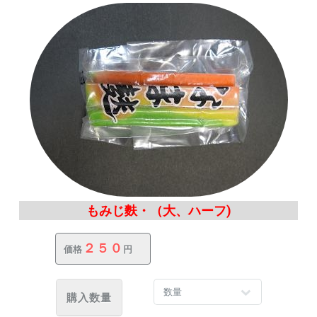
もみじ麩・（大、ハーフ)
２５０
価格
円
購入数量