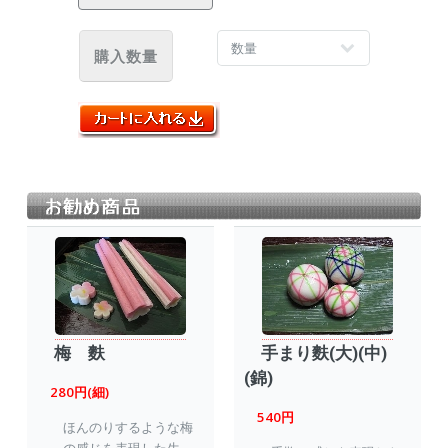
購入数量
梅 麩
手まり麩(大)(中)
(錦)
280円(細)
540円
ほんのりするような梅
の感じを表現した生