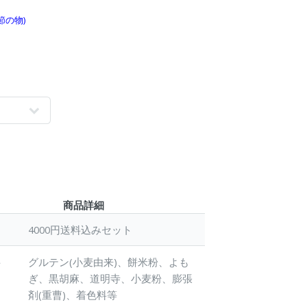
節の物)
商品詳細
名
4000円送料込みセット
料
グルテン(小麦由来)、餅米粉、よも
ぎ、黒胡麻、道明寺、小麦粉、膨張
剤(重曹)、着色料等