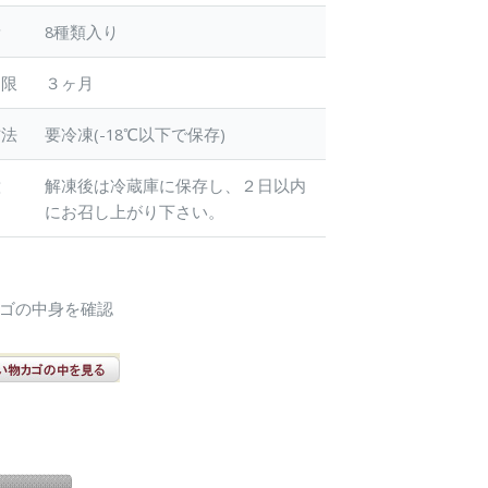
量
8種類入り
期限
３ヶ月
方法
要冷凍(-18℃以下で保存)
意
解凍後は冷蔵庫に保存し、２日以内
にお召し上がり下さい。
カゴの中身を確認