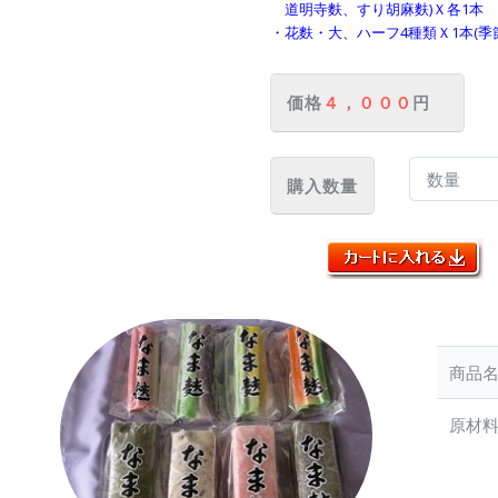
道明寺麩、すり胡麻麩)Ｘ各1本
・花麩・大、ハーフ4種類Ｘ1本(季
価格
４，０００
円
購入数量
商品
原材