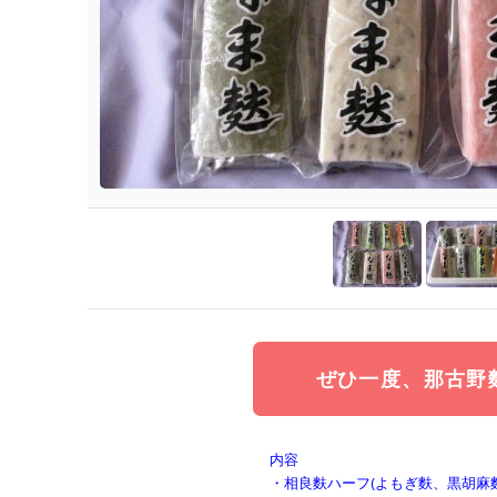
ぜひ一度、那古野麩
内容
・相良麩ハーフ(よもぎ麩、黒胡麻