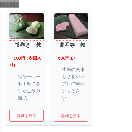
笹巻き 麩
道明寺 麩
900円 (６個入
600円(L)
り)
生麩の美味
笹で一個一
しさをシン
個丁寧に巻
プルに味わ
いた生麩の
いくださ
饅頭。
い。
詳細を見る
詳細を見る