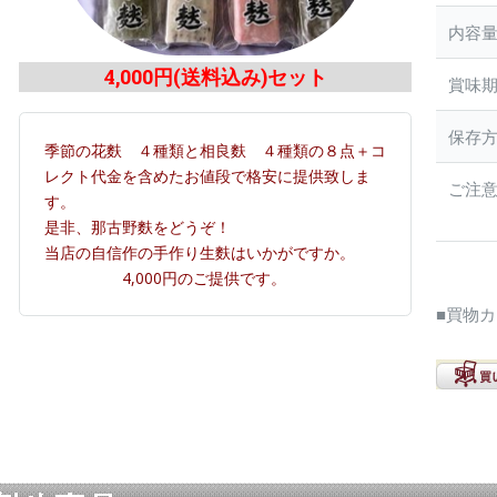
内容
4,000円(送料込み)セット
賞味
保存
季節の花麩 ４種類と相良麩 ４種類の８点＋コ
レクト代金を含めたお値段で格安に提供致しま
ご注
す。
是非、那古野麩をどうぞ！
当店の自信作の手作り生麩はいかがですか。
4,000円のご提供です。
■買物