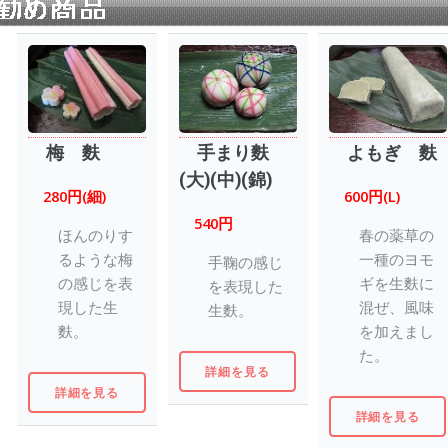
梅 麩
手まり麩
よもぎ 麩
(大)(中)(錦)
280円(細)
600円(L)
540円
ほんのりす
春の薬草の
るような梅
一種のヨモ
手鞠の感じ
の感じを表
ギを生麩に
を表現した
現した生
混ぜ、風味
生麩。
麩。
を加えまし
た。
詳細を見る
詳細を見る
詳細を見る