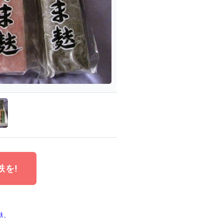
を!
麩、