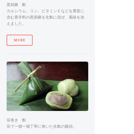
黒胡麻 麩
カルシウム、リン、ビタミンＥなどを豊富に
含む香辛料の黒胡麻を生麩に混ぜ、風味を加
えました。
MORE
笹巻き 麩
笹で一個一個丁寧に巻いた生麩の饅頭。